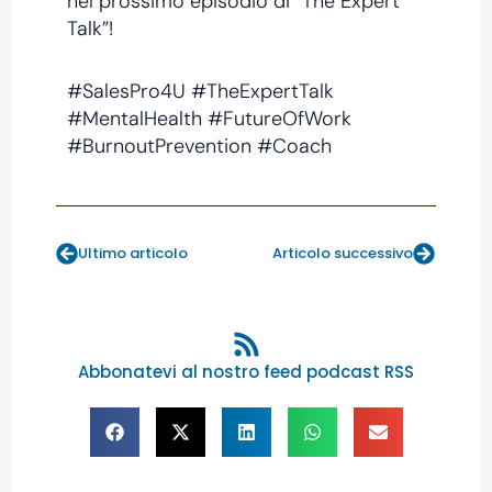
nel prossimo episodio di “The Expert
Talk”!
#SalesPro4U #TheExpertTalk
#MentalHealth #FutureOfWork
#BurnoutPrevention #Coach
Prev
Next
Ultimo articolo
Articolo successivo
Abbonatevi al nostro feed podcast RSS