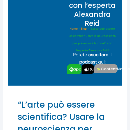
con l’esperta
Alexandra
Reid
Home
-
Blog
-
“L’arte può essere
scientifica? Usare la neuroscienza
per prevenire il burnout” con
l’esperta Alexandra Reid
Potete
ascoltare
il
podcast
qui:
ContentNatio
Spotfiy
Itunes
“L’arte può essere
scientifica? Usare la
neuroscienza per