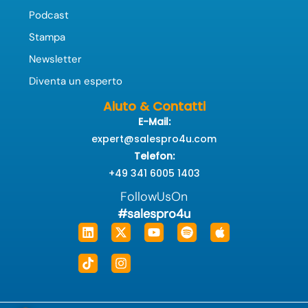
Podcast
Stampa
Newsletter
Diventa un esperto
Aiuto & Contatti
E-Mail:
expert@salespro4u.com
Telefon:
+49 341 6005 1403
FollowUsOn
#salespro4u
Linkedin
Tiktok
X-
Instagram
Youtube
Spotify
Apple
twitter