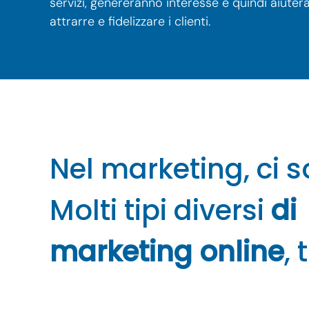
servizi, genereranno interesse e quindi aiute
attrarre e fidelizzare i clienti.
Nel marketing, ci 
Molti tipi diversi
di
marketing online
, 