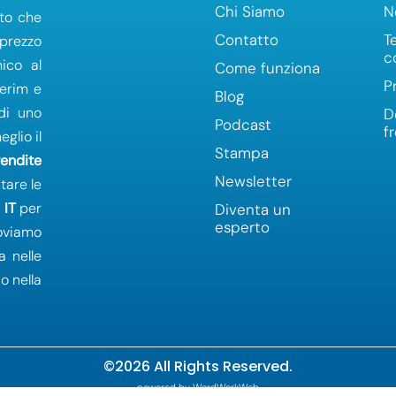
Chi Siamo
N
to che
Contatto
T
 prezzo
c
ico al
Come funziona
P
terim e
Blog
 di uno
D
Podcast
f
glio il
Stampa
vendite
Newsletter
tare le
a
IT
per
Diventa un
esperto
oviamo
a nelle
o nella
©2026 All Rights Reserved.
powered by WordWerkWeb