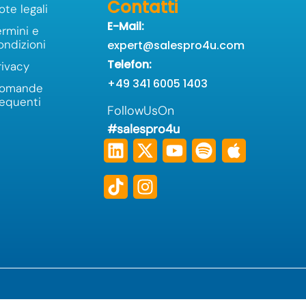
Contatti
ote legali
E-Mail:
ermini e
ondizioni
expert@salespro4u.com
Telefon:
rivacy
+49 341 6005 1403
omande
requenti
FollowUsOn
#salespro4u
Linkedin
Tiktok
X-
Instagram
Youtube
Spotify
Apple
twitter