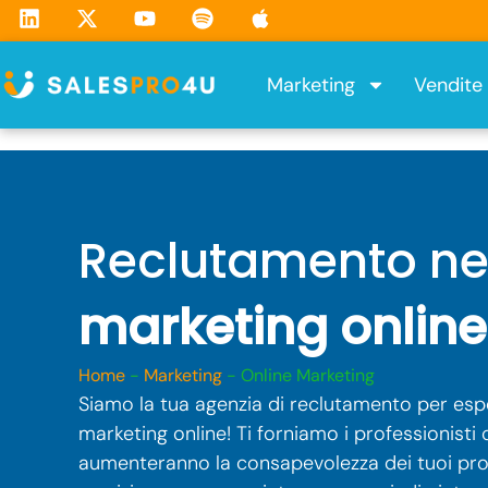
L
X
Y
S
A
Skip
i
-
o
p
p
to
n
t
u
o
p
content
k
w
t
t
l
Marketing
Vendite
e
i
u
i
e
d
t
b
f
i
t
e
y
n
e
r
Reclutamento ne
marketing online
Home
-
Marketing
-
Online Marketing
Siamo la tua agenzia di reclutamento per espe
marketing online! Ti forniamo i professionisti 
aumenteranno la consapevolezza dei tuoi pro