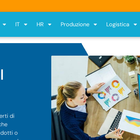
IT
HR
Produzione
Logistica
l
rti di
che
dotti o