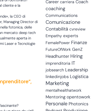
enza un dottorato?
Career
Coach
carriera
l cliente e la
coaching
Communications
nde», la CEO di
Comunicazione
r, Managing Director di
ella fotonica, delle
Contabilità
cvreview
n un mercato deep tech
experts
Empathy
tualmente aperta in
Finanze
FemalePower
emi Laser e Tecnologie
GenZ
FutureOfWork
Hiring
Headhunter
IT
imprenditoria
Leadership
jobsearch
Logistica
linkedinjobs
imprenditore”,
Marketing
mentalhealthatwork
Mentoring
opentowork
Personale
Photonics
ffascinante?
Produzione
Podcast