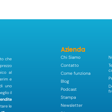
Azienda
Chi Siamo
N
to che
Contatto
T
 prezzo
c
ico al
Come funziona
P
terim e
Blog
 di uno
D
Podcast
f
glio il
Stampa
vendite
Newsletter
tare le