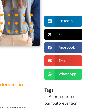
Condividi
ora!
LinkedIn
X
Facebook
Email
WhatsApp
dership in
Tags
Allenamento
ai
burnoutprevention