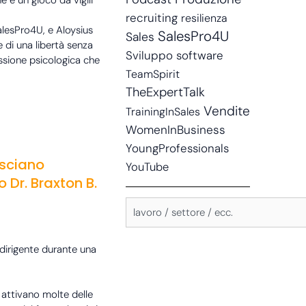
e è un gioco da vigili
recruiting
resilienza
alesPro4U, e Aloysius
SalesPro4U
Sales
e di una libertà senza
Sviluppo software
essione psicologica che
TeamSpirit
TheExpertTalk
Vendite
TrainingInSales
WomenInBusiness
YoungProfessionals
asciano
YouTube
o Dr. Braxton B.
Search
Termine di ricerca:
dirigente durante una
 attivano molte delle