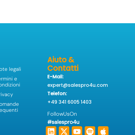
Aiuto &
Contatti
ote legali
E-Mail:
ermini e
ondizioni
expert@salespro4u.com
Telefon:
rivacy
+49 341 6005 1403
omande
requenti
FollowUsOn
#salespro4u
Linkedin
Tiktok
X-
Instagram
Youtube
Spotify
Apple