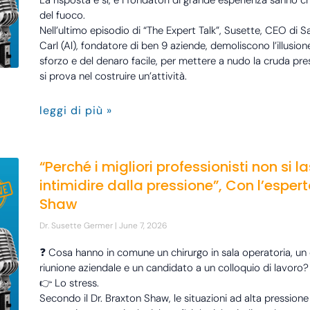
La risposta è sì, e i fondatori di grande esperienza sanno ch
del fuoco.
Nell’ultimo episodio di “The Expert Talk”, Susette, CEO di S
Carl (Al), fondatore di ben 9 aziende, demoliscono l’illusion
sforzo e del denaro facile, per mettere a nudo la cruda pr
si prova nel costruire un’attività.
leggi di più »
“Perché i migliori professionisti non si l
intimidire dalla pressione”, Con l’espert
Shaw
Dr. Susette Germer
June 7, 2026
❓ Cosa hanno in comune un chirurgo in sala operatoria, un 
riunione aziendale e un candidato a un colloquio di lavoro?
👉 Lo stress.
Secondo il Dr. Braxton Shaw, le situazioni ad alta pressione