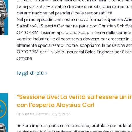
Si può costruire una carriera di successo nella fotonica s
La risposta è sì – a patto di avere curiosità, orientamento a
determinazione nel prendersi delle responsabilità.
Nel primo episodio del nostro nuovo format «Speciale Azie
SalesPro4U Susette Germer ne parla con Christian Schröte
OPTOPRIM. Insieme approfondiscono il tema delle carriere n
vendite industriali e di cosa serva davvero per crescere i
altamente specializzato. Inoltre, scopriamo la posizione at
OPTOPRIM per il ruolo di Industrial Sales Engineer per Sist
Ottiche.
leggi di più »
“Sessione Live: La verità sull’essere un 
con l’esperto Aloysius Carl
Dr. Susette Germer
July 5, 2026
🔥 Fare impresa può essere doloroso, brutale e per nulla a