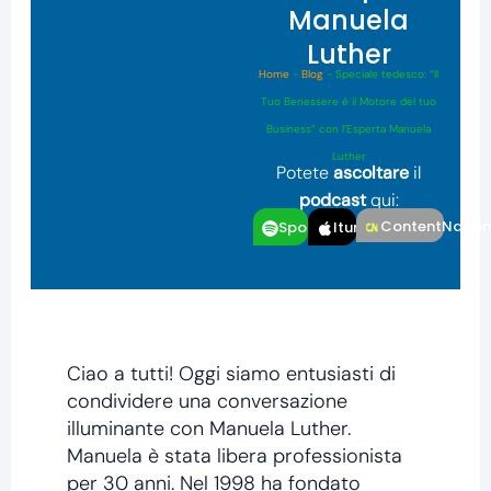
Manuela
Luther
Home
-
Blog
-
Speciale tedesco: “Il
Tuo Benessere è il Motore del tuo
Business” con l’Esperta Manuela
Luther
Potete
ascoltare
il
podcast
qui:
ContentNatio
Spotfiy
Itunes
Ciao a tutti! Oggi siamo entusiasti di
condividere una conversazione
illuminante con Manuela Luther.
Manuela è stata libera professionista
per 30 anni. Nel 1998 ha fondato