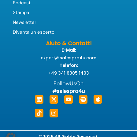
Podcast
Stampa
Newsletter
Diventa un esperto
Aiuto & Contatti
E-Mail:
expert@salespro4u.com
Telefon:
+49 341 6005 1403
FollowUsOn
#salespro4u
Linkedin
Tiktok
X-
Instagram
Youtube
Spotify
Apple
twitter
©2026 All Rights Reserved.