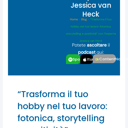
Jessica van
Heck
Home
-
Blog
-
“Trasforma il tuo
hobby nel tuo lavoro: fotonica,
storytelling e positività” con l’esperta
Jessica van Heck
Potete
ascoltare
il
podcast
qui:
ContentNatio
Spotfiy
Itunes
“Trasforma il tuo
hobby nel tuo lavoro:
fotonica, storytelling