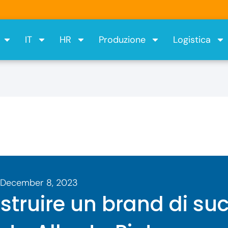
IT
HR
Produzione
Logistica
December 8, 2023
truire un brand di su