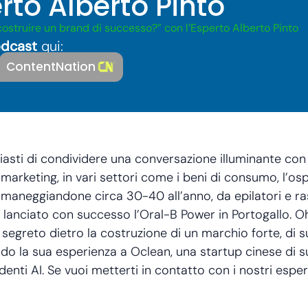
rto Alberto Pinto
ostruire un brand di successo?” con l’Esperto Alberto Pinto
dcast
qui:
ContentNation
iasti di condividere una conversazione illuminante con 
marketing, in vari settori come i beni di consumo, l’ospi
, maneggiandone circa 30-40 all’anno, da epilatori e ras
no lanciato con successo l’Oral-B Power in Portogallo. Oh
segreto dietro la costruzione di un marchio forte, di s
 la sua esperienza a Oclean, una startup cinese di su
enti AI. Se vuoi metterti in contatto con i nostri espert