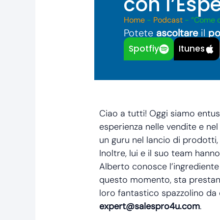
con l’Espe
Home
-
Podcast
-
“Come c
Potete
ascoltare
il
po
Spotfiy
Itunes
Ciao a tutti! Oggi siamo entus
esperienza nelle vendite e nel 
un guru nel lancio di prodotti
Inoltre, lui e il suo team han
Alberto conosce l’ingrediente 
questo momento, sta prestando
loro fantastico spazzolino da d
expert@salespro4u.com
.