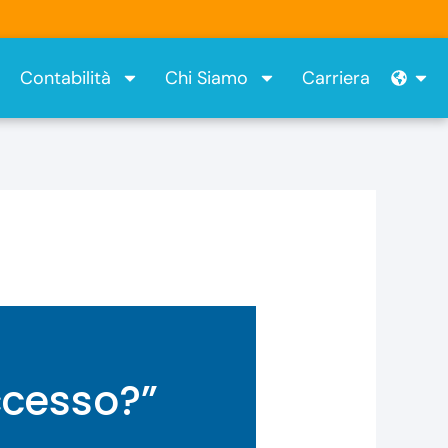
Ope
Contabilità
Chi Siamo
Carriera
ccesso?”