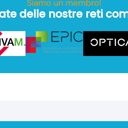
Siamo un membro!
ate delle nostre reti co