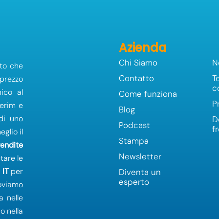
Azienda
Chi Siamo
N
to che
Contatto
T
 prezzo
c
ico al
Come funziona
P
terim e
Blog
 di uno
D
Podcast
f
glio il
Stampa
vendite
Newsletter
tare le
a
IT
per
Diventa un
esperto
oviamo
a nelle
o nella