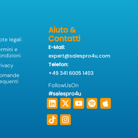
Aiuto &
Contatti
ote legali
E-Mail:
ermini e
ondizioni
expert@salespro4u.com
Telefon:
rivacy
+49 341 6005 1403
omande
requenti
FollowUsOn
#salespro4u
Linkedin
Tiktok
X-
Instagram
Youtube
Spotify
Apple
twitter