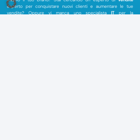
esperto per conquistare nuovi clienti e aumentare le tue
vendite? Oppure vi manca uno specialista
IT
per la
digitalizzazione dei vostri processi? Troviamo anche gli esperti
giusti per la vostra azienda nelle risorse umane, nella
produzione
, nella
logistica
o nella
contabilità
.
Azienda
Chi Siamo
Note legali
Contatto
Termini e condizioni
Come funziona
Privacy
Blog
Domande frequenti
Podcast
Stampa
Newsletter
Diventa un esperto
Aiuto & Contatti