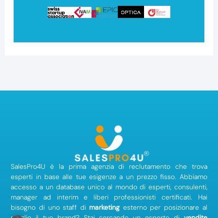
SalesPro4U è la prima agenzia di reclutamento che trova
esperti in base alle tue esigenze a un prezzo fisso. Abbiamo
accesso a un database unico al mondo di esperti, consulenti,
manager ad interim e liberi professionisti certificati. Hai
bisogno di uno staff di
marketing
esterno per posizionare al
meglio il tuo brand? Stai cercando un esperto di
vendite