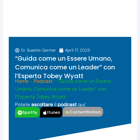
Dr. Susette Germer
April 17, 2025
“Guida come un Essere Umano,
Comunica come un Leader” con
l’Esperta Tobey Wyatt
Home
-
Podcast
-
“Guida come un Essere
Umano, Comunica come un Leader” con
l’Esperta Tobey Wyatt
Potete
ascoltare
il
podcast
qui:
ContentNation
Spotfiy
Itunes