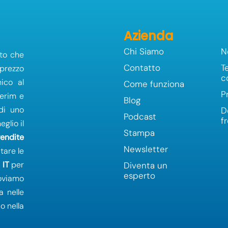
Azienda
Chi Siamo
N
to che
Contatto
T
 prezzo
c
ico al
Come funziona
P
terim e
Blog
 di uno
D
Podcast
f
glio il
Stampa
vendite
Newsletter
tare le
a
IT
per
Diventa un
esperto
oviamo
a nelle
o nella