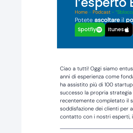
l’esperto 
Home
-
Podcast
-
“Sblocca
Potete
ascoltare
il
po
Spotfiy
Itunes
Ciao a tutti! Oggi siamo entus
anni di esperienza come fondat
ha assistito più di 100 startu
successo la propria strategia
recentemente completato il su
soddisfazione dei clienti per 
contatto con i nostri esperti, 
Prev