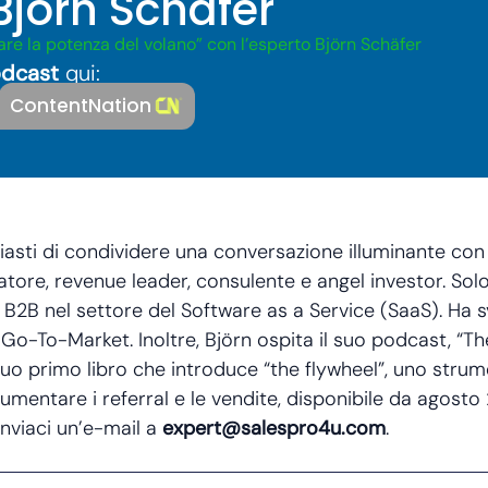
Björn Schäfer
re la potenza del volano” con l’esperto Björn Schäfer
dcast
qui:
ContentNation
iasti di condividere una conversazione illuminante con
ore, revenue leader, consulente e angel investor. Solo
p B2B nel settore del Software as a Service (SaaS). Ha 
 Go-To-Market. Inoltre, Björn ospita il suo podcast, “
o primo libro che introduce “the flywheel”, uno strum
aumentare i referral e le vendite, disponibile da agosto
inviaci un’e-mail a
expert@salespro4u.com
.