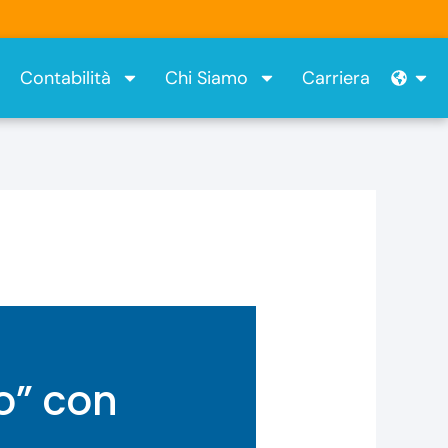
Ope
Contabilità
Chi Siamo
Carriera
o” con