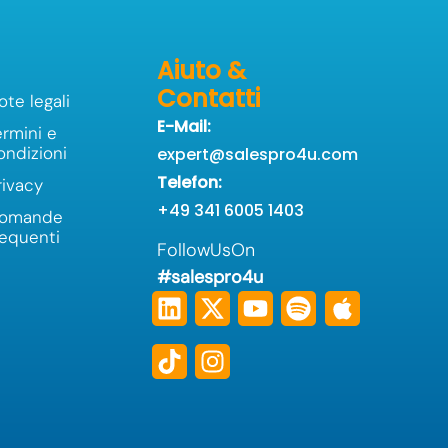
Aiuto &
Contatti
ote legali
E-Mail:
ermini e
ondizioni
expert@salespro4u.com
Telefon:
rivacy
+49 341 6005 1403
omande
requenti
FollowUsOn
#salespro4u
Linkedin
Tiktok
X-
Instagram
Youtube
Spotify
Apple
twitter