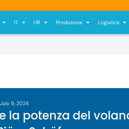
IT
HR
Produzione
Logistica
July 9, 2024
e la potenza del volan