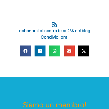
abbonarsi al nostro feed RSS del blog
Condividi ora!
Siamo un membro!