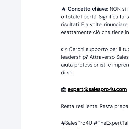
🔥
Concetto chiave:
NON si f
o totale libertà. Significa fa
risultati. E a volte, rinuncia
esattamente ciò che tiene in 
👉 Cerchi supporto per il tuo
leadership? Attraverso Sales
aiuta professionisti e impren
di sé.
📩
expert@salespro4u.com
Resta resiliente. Resta prepa
#SalesPro4U #TheExpertTal