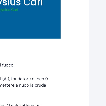
ysius Carl
oysius Carl
l fuoco.
l (Al), fondatore di ben 9
r mettere a nudo la cruda
za, Al e Susette sono