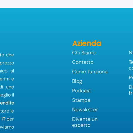
Azienda
Chi Siamo
N
to che
Contatto
T
 prezzo
c
ico al
Come funziona
P
terim e
Blog
 di uno
D
Podcast
f
glio il
Stampa
vendite
Newsletter
tare le
a
IT
per
Diventa un
esperto
oviamo