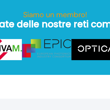
Siamo un membro!
ate delle nostre reti co