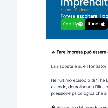
imprendit
Home
-
Podcast
-
“Session
Potete
ascoltare
il
po
Spotfiy
Itunes
🔥
Fare impresa può essere d
La risposta è sì, e i fondato
Nell’ultimo episodio di “The 
aziende, demoliscono l’illusi
pressione psicologica che si 
🧠 Passando dal mondo aziend