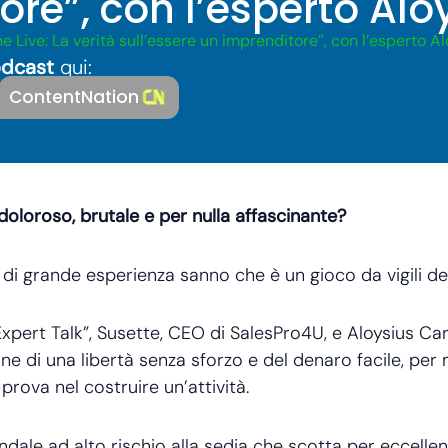
ore”, con l’esperto Alo
e Live: La verità sull’essere un imprenditore”, con l’esperto Al
dcast
qui:
ContentNation
oloroso, brutale e per nulla affascinante?
ri di grande esperienza sanno che è un gioco da vigili de
Expert Talk”, Susette, CEO di SalesPro4U, e Aloysius Car
one di una libertà senza sforzo e del denaro facile, pe
prova nel costruire un’attività.
ale ad alto rischio alla sedia che scotta per eccellen