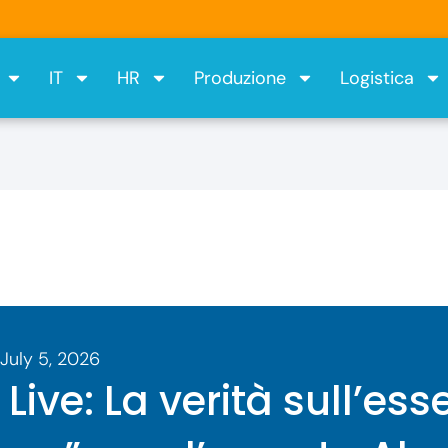
IT
HR
Produzione
Logistica
July 5, 2026
Live: La verità sull’ess