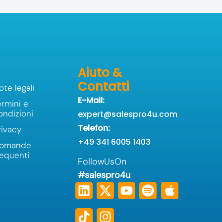
Aiuto &
Contatti
ote legali
E-Mail:
ermini e
ondizioni
expert@salespro4u.com
Telefon:
rivacy
+49 341 6005 1403
omande
requenti
FollowUsOn
#salespro4u
Linkedin
Tiktok
X-
Instagram
Youtube
Spotify
Apple
twitter