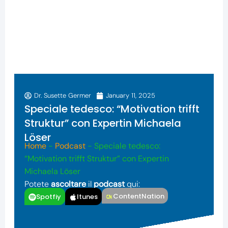
Dr. Susette Germer
January 11, 2025
Speciale tedesco: “Motivation trifft
Struktur” con Expertin Michaela
Löser
Home
-
Podcast
-
Speciale tedesco:
“Motivation trifft Struktur” con Expertin
Michaela Löser
Potete
ascoltare
il
podcast
qui:
ContentNation
Spotfiy
Itunes