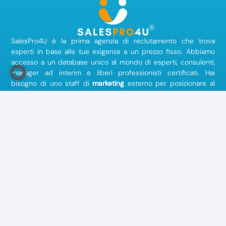
SalesPro4U è la prima agenzia di reclutamento che trova
esperti in base alle tue esigenze a un prezzo fisso. Abbiamo
accesso a un database unico al mondo di esperti, consulenti,
manager ad interim e liberi professionisti certificati. Hai
bisogno di uno staff di
marketing
esterno per posizionare al
meglio il tuo brand? Stai cercando un esperto di
vendite
esperto per conquistare nuovi clienti e aumentare le tue
vendite? Oppure vi manca uno specialista
IT
per la
digitalizzazione dei vostri processi? Troviamo anche gli esperti
giusti per la vostra azienda nelle risorse umane, nella
produzione
, nella
logistica
o nella
contabilità
.
Azienda
Chi Siamo
Note legali
Contatto
Termini e condizioni
Come funziona
Privacy