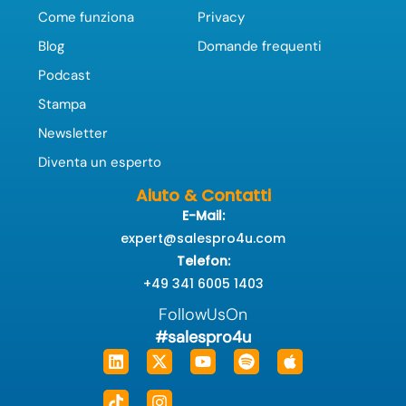
Come funziona
Privacy
Blog
Domande frequenti
Podcast
Stampa
Newsletter
Diventa un esperto
Aiuto & Contatti
E-Mail:
expert@salespro4u.com
Telefon:
+49 341 6005 1403
FollowUsOn
#salespro4u
Linkedin
Tiktok
X-
Instagram
Youtube
Spotify
Apple
twitter